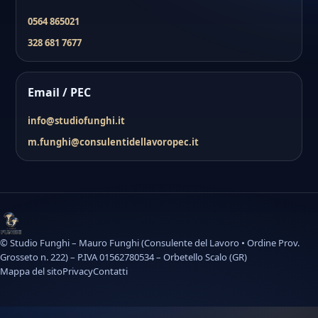
0564 865021
328 681 7677
Email / PEC
info@studiofunghi.it
m.funghi@consulentidellavoropec.it
© Studio Funghi – Mauro Funghi (Consulente del Lavoro • Ordine Prov.
Grosseto n. 222) – P.IVA 01562780534 – Orbetello Scalo (GR)
Mappa del sito
Privacy
Contatti